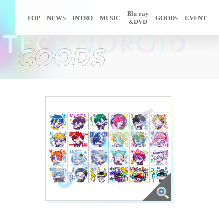
Blu-ray
TOP
NEWS
INTRO
MUSIC
GOODS
EVENT
&DVD