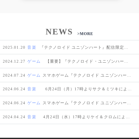
NEWS
>MORE
2025.01.20
音楽
『テクノロイド ユニゾンハート』配信限定アルバム「テクノロイド 2nd Album Visible Love」のリリースが決定！
2024.12.27
ゲーム
【重要】『テクノロイド・ユニゾンハート』サービス終了のお知らせ
2024.07.24
ゲーム
スマホゲーム『テクノロイド ユニゾンハート』が7月24日（水）よりシンクロメモリー第十一弾イベントを開催！仲村宗悟土岐隼一が演じるジン＆ルゥマによる「穏やかに光る君SYNC安らぎの薫る君」を実装！
2024.06.24
音楽
6月24日（月）17時よりサク＆ミツキによる「ホームメイド」を解禁！
2024.06.24
ゲーム
スマホゲーム『テクノロイド ユニゾンハート』が6月24日（月）よりシンクロメモリー第十弾イベントを開催！笠間淳、橘龍丸が演じるサク＆ミツキによる「同胞は複雑怪奇 SYNC お仲間はキマジメ」を実装！
2024.04.24
音楽
4月24日（水）17時よりケイ＆クロムによる「You and me, Me and you」を解禁！