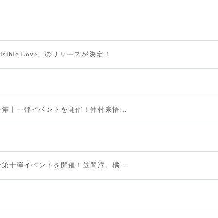
ible Love」のリリースが決定！
スマホゲーム『テクノロイド ユニゾンハート』が7月24日（水）よりシンクロメモリー第十一弾イベントを開催！仲村宗悟土岐隼一が演じるジン＆ルゥマによる「穏やかに光る君SYNC安らぎの薫る君」を実装！
スマホゲーム『テクノロイド ユニゾンハート』が6月24日（月）よりシンクロメモリー第十弾イベントを開催！笠間淳、橘龍丸が演じるサク＆ミツキによる「同胞は複雑怪奇 SYNC お仲間はキマジメ」を実装！
！