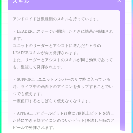
します。
スキル
・HP(ハートポイント)…これが高いと、ライブ中のブー
リミットブレイクは最大３回まで行えますが、それ以降
・ハッピー(黄)はサッド(青)相手に、より高い効果を発揮
イングへの耐久力が高いです。
に同じメモリーを入手した場合はメモリーメダルに変換
アンドロイドは数種類のスキルを持っています。
します。
されるようになります。
・表現力…これが高いと、ライブ中のパフォーマンスで
・LEADER…ステージが開始したときに効果が発揮され
・サッド(青)はアングリー(赤)相手に、より高い効果を発
観客のテンションを上げやすくなります。
ます。
揮します。
ユニットのリーダーとアシストに選んだキャラの
・回復力…これが高いと、ライブ中にハートビットを送
LEADERスキルが両方発揮されます。
った際のHP回復量が大きいです。
また、リーダーとアシストのスキルが同じ効果であって
も、重複して発揮されます。
・SUPPORT…ユニットメンバーのサブ枠に入っている
時、ライブ中の画面下のアイコンをタップすることでい
つでも使えます。
一度使用するとしばらく使えなくなります。
・APPEAL…アピールビット(1度に7個以上ビットを消し
た時にできる顔アイコンのついたビット)を壊した時のア
ピールで発揮されます。