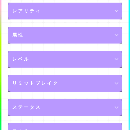
レアリティ
メモリーの星の数が多いほど、高いレアリティとなりま
属性
す。
また、レアリティが高いほど良いスキルを持っていた
アンドロイドの属性と観客の属性には相性があり、同じ
り、高いステータスであったりするようですよ。
レベル
属性だとアンドロイドの表現力が高く発揮され、高得点
になります。
メモリー強化をすることでレベルが上がります。
また、特定の組み合わせによってはさらに効果が高く発
リミットブレイク
レベルを上げると、ステータスが上がりますよ。
揮されることがあります。
その組み合わせは下記です。
既に持っているメモリーを重複して入手すると、リミッ
・アングリー(赤)はジョイ(緑)相手に、より高い効果を発
ステータス
トブレイクが発生します。
揮します。
リミットブレイクすると、メモリーの最大レベルが上昇
・ジョイ(緑)はハッピー(黄)相手に、より高い効果を発揮
ステータスには、下記のものがあります。
します。