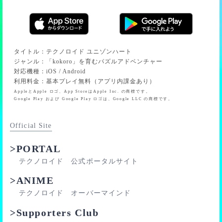
■100位
が入れ替わります。（この場合、51位の方や78位の方が
■150位
サイン入り報酬を獲得できます。ただしその順位の方も
■200位
ゲストだった場合、さらに下位のゲストではない方が選
■250位
ばれます）
■300位
タイトル
：
テクノロイド ユニゾンハート
■350位
ジャンル
：
「kokoro」を育むパズルアドベンチャー
サイン入り報酬を獲得できるかどうかは、「ソロライブ
対応機種
：
iOS / Android
■400位
の終了時点で対象メモリーを所有しているかどうか？」
利用料金
：
基本プレイ無料（アプリ内課金あり）
■450位
でのみ判定されます。
AppleとApple ロゴ、App StoreはApple Inc. の商標です。
■500位
そのため、ゲストの状態でサイン入り報酬が獲得できる
Google Play および Google Play ロゴは、Google LLC の商標です。
■550位
スコアを出してから対象メモリーを入手しても、サイン
■600位
入り報酬を獲得することができます。
Official Site
■650位
■700位
>PORTAL
■750位
テクノロイド 公式ポータルサイト
■777位
>ANIME
■800位
■850位
テクノロイド オーバーマインド
■900位
>Supporters Club
■950位