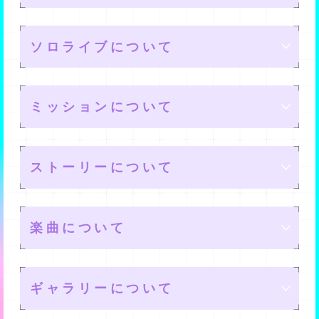
メモリーは、TPを消費してレベルを上げることができま
す。
メモリーツリー
推しの設定
す。
ソロライブについて
ユーザーランクを一定の値まで上げることで、設定でき
るサブメンバーの人数を増やせますよ。
各種チップを消費してマスを解放することで、ステータ
メイン１名、サブ３名を設定できます。
Assistの設定
スを上げたり、新たなストーリーを解放したりすること
パズルについて
設定したアンドロイドは、ホーム画面に表示されるよう
ミッションについて
ができます。
になりますよ。
アシスト１名を設定できます。
アンドロイドたちのパフォーマンス中、ドクターである
ライブの進め方
アシストに設定しておくと、フレンドがライブをすると
ソロライブとは
あなたが持つ端末から「kokoroビット」を送ることによ
ストーリーについて
きに連れて行けるようになりますよ。
って、アンドロイドたちのパフォーマンスをより輝か
せ、ライブを盛り上げることができるんです。
バベル内のライブでは、ランダムに選ばれた観客をパフ
ユニット単位で行われるクライムステージとは別に、バ
メインライブ
ソロライブのルール
ォーマンスで満足させることにより、「ステージクリ
デイリーミッション
ベルにて新たに開催されるソロパフォーマンスステージ
アンドロイド達の属性にあったkokoroビットを送った
楽曲について
ア」となって報酬を獲得できます。
です。
り、多くのkokoroビットを送ると、よりライブを盛り上
げることができますから、頑張ってください。
メインライブでは、バベル内にある各ライブハウスでパ
■基本ルール
毎日リセットされるミッションです。
ただし、たまに辛口の観客からブーイングが来ることが
バベル内にあるライブハウスで日々開催される「ソロラ
イベントライブ
ライブスハウス
フォーマンスを行っていきます。
ノーマルミッション
・1ステージは「10ターン」で構成されており、1ターン
メインストーリー
あり、これによってハートポイント(HP)がなくなってし
イブ」に、
ミッションクリアすることで報酬が貰えるので、できる
ギャラリーについて
中に
「4回」
アクションをすることができます。
まうとゲームオーバーになってしまいますから、注意し
指定のメモリー1体と任意のサポート枠3体のみ
でユニッ
それぞれのライブハウスで活躍することで、より大きな
だけ毎日クリアした方が良いでしょう。
・4回アクションすると、ステージ上のアンドロイドがパ
てください。
トを編成して自身のハイスコアを目指しましょう。
期間限定のライブです。
バベル内でアンドロイドたちがパフォーマンス行う場所
恒常的に設定されているミッションです。
メインのストーリーです。
ステージでパフォーマンスすることができるようになり