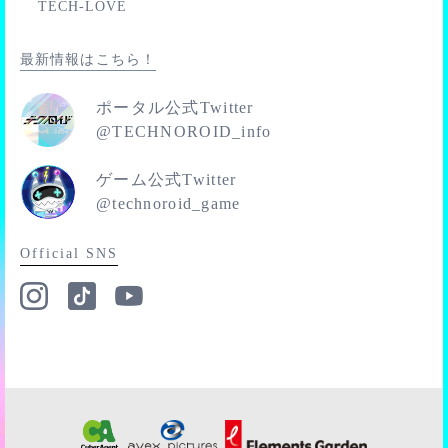
TECH-LOVE
■1000位
■1111位
最新情報はこちら！
※ランキングで、同スコアのプレイヤーが複数いた場
合、先にそのスコアを出していたプレイヤーが優先して
ポータル公式Twitter
順位付けられます。
@TECHNOROID_info
※キリ番報酬を獲得した場合、その順位を含む他の順位
報酬は獲得できません。
ゲーム公式Twitter
@technoroid_game
Official SNS