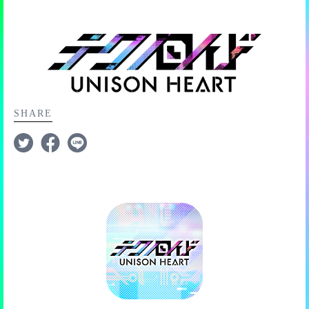
合、サブ枠に任意のコバルトのメモリーを設定
ゲスト参加でのソロライブでは以下の点が通常とは異な
用すると、
「フィーバー秒延長」「ターン数+1追加」
各ランキング順位は以下のようになっており、ソロライ
・サウンド音量の設定
■ビット6個でアピール
りますのでご注意ください。
「kokoroビット6個でアピールビット生成」
などの特別
ブ開催期間終了後に報酬がもらえますよ。
・テキスト表示速度の設定
■同ユニットボーナス
アピールビットを作るビット数が6個で作成できるように
サポートを受けることができます。（ライブサポートシ
別端末へ移行するための、引き継ぎIDとパスワードを発
・シナリオ自動再生速度の設定
ソロライブに指定されているメモリーと、同じユニット
ユニットに編成される対象メモリーは
なります。
ステムの使用にはメモリーメダルが必要です）
■1〜10位
行できます。
・毎月合計で100,000円を超える購入をしようとした時の
Lv.20固定となり、育成などはできない状
のアンドロイドのメモリーをサブ枠に設定した場合のボ
■11〜50位
アラート設定
態となります。
ーナス
ライブサポートシステムを利用して、より高いスコアを
特に別端末へ移る気が無くとも、念の為発行し、保存し
■51〜99位
（例）指定メモリーが [ダンスonステージ]コバルト の場
目指しましょう。
ておくと安全ですよ。
■101〜499位
育成状態は、メモリーツリー解放なし、リミットブレイ
合、サブ枠に任意のKNoCCのメモリーを設定
SHARE
■501〜999位
クなし、アップデートなし、という状態になります。
また、引き継ぎを行った場合、引き継ぎ元の端末では今
■1001〜2000位
※特効の効果は、同ユニットボーナスより同アンドロイ
までのデータで遊ぶことはできなくなりますので、ご注
ゲスト参加の場合、【サイン入りメモリー
■2001〜3000位
ドボーナスの方が高く、またレアリティやリミットブレ
意を。
を含む順位報酬】(以降「サイン入り報
■3001〜10000位
イク回数が高い方が、より良い効果を得られます。
酬」)は獲得できません。
※同アンドロイドボーナスと同ユニットボーナスは、1つ
上記のランキング報酬の他に「キリ番報酬」も用意され
もしゲスト参加時に、サイン入り報酬が獲得できる順位
のサブ枠に対してどちらかしか発生しません。
ています。
になった場合、その最も近い下位のサイン入り報酬を含
キリ番報酬は10位までと同等の報酬を獲得できます。最
まない順位の方と報酬が入れ替わります。
後までチャンスがありますので、頑張ってくださいね。
例えば、サイン入りメモリーが [1〜50位、77位、100
【キリ番報酬】
位…以降各キリ番順位] で獲得できる場合、ゲストが40
■77位
位だった場合は51位、77位だった場合は78位の方と報酬