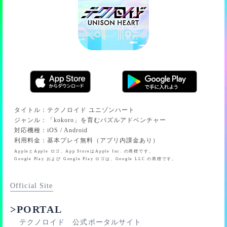
キリ番報酬は10位までと同等の報酬を獲得できます。最
まない順位の方と報酬が入れ替わります。
後までチャンスがありますので、頑張ってくださいね。
例えば、サイン入りメモリーが [1〜50位、77位、100
【キリ番報酬】
位…以降各キリ番順位] で獲得できる場合、ゲストが40
■77位
位だった場合は51位、77位だった場合は78位の方と報酬
■100位
が入れ替わります。（この場合、51位の方や78位の方が
■150位
サイン入り報酬を獲得できます。ただしその順位の方も
■200位
ゲストだった場合、さらに下位のゲストではない方が選
■250位
ばれます）
■300位
タイトル
：
テクノロイド ユニゾンハート
■350位
ジャンル
：
「kokoro」を育むパズルアドベンチャー
サイン入り報酬を獲得できるかどうかは、「ソロライブ
対応機種
：
iOS / Android
■400位
の終了時点で対象メモリーを所有しているかどうか？」
利用料金
：
基本プレイ無料（アプリ内課金あり）
■450位
でのみ判定されます。
AppleとApple ロゴ、App StoreはApple Inc. の商標です。
■500位
そのため、ゲストの状態でサイン入り報酬が獲得できる
Google Play および Google Play ロゴは、Google LLC の商標です。
■550位
スコアを出してから対象メモリーを入手しても、サイン
■600位
入り報酬を獲得することができます。
Official Site
■650位
■700位
>PORTAL
■750位
テクノロイド 公式ポータルサイト