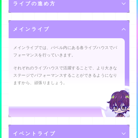
します。
スキル
ライブの進め方
アシストに設定しておくと、フレンドがライブをすると
あなたが持つ端末から「kokoroビット」を送ることによ
・HP(ハートポイント)…これが高いと、ライブ中のブー
リミットブレイクは最大３回まで行えますが、それ以降
きに連れて行けるようになりますよ。
って、アンドロイドたちのパフォーマンスをより輝か
・ハッピー(黄)はサッド(青)相手に、より高い効果を発揮
イングへの耐久力が高いです。
に同じメモリーを入手した場合はメモリーメダルに変換
せ、ライブを盛り上げることができるんです。
アンドロイドは数種類のスキルを持っています。
します。
バベル内のライブでは、ランダムに選ばれた観客をパフ
されるようになります。
・表現力…これが高いと、ライブ中のパフォーマンスで
メインライブ
ォーマンスで満足させることにより、「ステージクリ
アンドロイド達の属性にあったkokoroビットを送った
・LEADER…ステージが開始したときに効果が発揮され
・サッド(青)はアングリー(赤)相手に、より高い効果を発
観客のテンションを上げやすくなります。
ア」となって報酬を獲得できます。
り、多くのkokoroビットを送ると、よりライブを盛り上
ます。
揮します。
げることができますから、頑張ってください。
ユニットのリーダーとアシストに選んだキャラの
メインライブでは、バベル内にある各ライブハウスでパ
・回復力…これが高いと、ライブ中にハートビットを送
ただし、たまに辛口の観客からブーイングが来ることが
LEADERスキルが両方発揮されます。
フォーマンスを行っていきます。
った際のHP回復量が大きいです。
あり、これによってハートポイント(HP)がなくなってし
また、リーダーとアシストのスキルが同じ効果であって
まうとゲームオーバーになってしまいますから、注意し
それぞれのライブハウスで活躍することで、より大きな
も、重複して発揮されます。
てください。
ステージでパフォーマンスすることができるようになり
ライブに関わるパラメータは下記です。
・SUPPORT…ユニットメンバーのサブ枠に入っている
ますから、頑張りましょう。
時、ライブ中の画面下のアイコンをタップすることでい
・HP(ハートポイント)…これを上げると、ライブ中のブ
つでも使えます。
ーイングへの耐久力を上げることができます。
一度使用するとしばらく使えなくなります。
・表現力…これを上げると、ライブ中のパフォーマンス
・APPEAL…アピールビット(1度に7個以上ビットを消し
で観客のテンションを上げる力を強化できます。
た時にできる顔アイコンのついたビット)を壊した時のア
ピールで発揮されます。
・回復力…これを上げると、ライブ中にハートビットを
イベントライブ