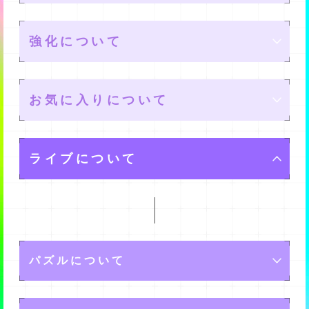
レアリティ
強化について
メモリーの星の数が多いほど、高いレアリティとなりま
属性
ユニットの編成
す。
お気に入りについて
また、レアリティが高いほど良いスキルを持っていた
アンドロイドの属性と観客の属性には相性があり、同じ
メンバーを４名編成して、最大で10個のユニットを作れ
り、高いステータスであったりするようですよ。
レベル
属性だとアンドロイドの表現力が高く発揮され、高得点
メモリー強化
ます。
ライブについて
になります。
また、各メンバーごとに最大で３名のサブを設定できま
メモリー強化をすることでレベルが上がります。
メモリーは、TPを消費してレベルを上げることができま
また、特定の組み合わせによってはさらに効果が高く発
す。
リミットブレイク
レベルを上げると、ステータスが上がりますよ。
メモリーツリー
推しの設定
す。
揮されることがあります。
ユーザーランクを一定の値まで上げることで、設定でき
その組み合わせは下記です。
るサブメンバーの人数を増やせますよ。
既に持っているメモリーを重複して入手すると、リミッ
各種チップを消費してマスを解放することで、ステータ
メイン１名、サブ３名を設定できます。
・アングリー(赤)はジョイ(緑)相手に、より高い効果を発
ステータス
トブレイクが発生します。
Assistの設定
スを上げたり、新たなストーリーを解放したりすること
パズルについて
揮します。
設定したアンドロイドは、ホーム画面に表示されるよう
ができます。
リミットブレイクすると、メモリーの最大レベルが上昇
になりますよ。
・ジョイ(緑)はハッピー(黄)相手に、より高い効果を発揮
ステータスには、下記のものがあります。
アシスト１名を設定できます。
します。
アンドロイドたちのパフォーマンス中、ドクターである