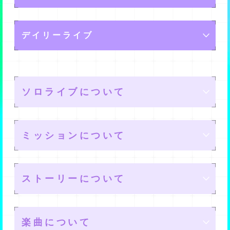
送った際のHP回復量を上げることができます。
期間限定のライブです。
これらのパラメータは、メモリーの育成によって基礎値
デイリーライブ
特別な報酬なども出ることがあるみたいですよ。
を上げられる他、リーダースキルやサポートスキルでラ
イブ中に強化することもできますよ。
曜日ごとに内容が切り替わるライブです。
通常よりも多くの報酬が手に入りますが、ライブごとに
ソロライブについて
報酬が違うので、目的の報酬が貰えるライブを選択する
と良いですよ。
ミッションについて
ソロライブとは
ストーリーについて
ユニット単位で行われるクライムステージとは別に、バ
ソロライブのルール
デイリーミッション
ベルにて新たに開催されるソロパフォーマンスステージ
楽曲について
です。