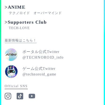
■777位
>ANIME
■800位
■850位
テクノロイド オーバーマインド
■900位
>Supporters Club
■950位
TECH-LOVE
■1000位
■1111位
最新情報はこちら！
※ランキングで、同スコアのプレイヤーが複数いた場
合、先にそのスコアを出していたプレイヤーが優先して
ポータル公式Twitter
順位付けられます。
@TECHNOROID_info
※キリ番報酬を獲得した場合、その順位を含む他の順位
報酬は獲得できません。
ゲーム公式Twitter
@technoroid_game
Official SNS