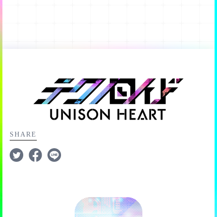
なります。
ソロライブのゲスト参加について
ライブコンプレックス
じて報酬を獲得できます。
■同アンドロイドボーナス
消費することで読めるようになります。
場所です。
いています。
設定できる内容
ん。
また、自身のIDを確認したり、IDでフレンドになりたい
★4、★3メモリーのソロライブでは、ランキング上位に
ソロライブに指定されているメモリーと、同じアンドロ
シチュエーションごとに設定できますよ。
編集したい場合は、変更ボタンをタップしましょう。
・ソロライブでは、HP回復するスキルやアピールは使用
ユーザーを検索することもできますよ。
■ライブ＋1ターン
入賞すると限定の「サイン入りメモリー」がもらえるみ
イドのメモリーをサブ枠に設定した場合のボーナス
ソロライブでは、該当のメモリーを所持していなくても
しても効果がありません。
ソロライブに1ターン追加され、11ターンプレイできる
たいですよ。
以下のものが設定できます。
（例）指定メモリーが [ダンスonステージ]コバルト の場
「ゲスト参加」が可能です。
・ソロライブ開始時に
「ライブサポートシステム」
を使
ようになります。
引き継ぎの設定
合、サブ枠に任意のコバルトのメモリーを設定
ゲスト参加でのソロライブでは以下の点が通常とは異な
用すると、
「フィーバー秒延長」「ターン数+1追加」
各ランキング順位は以下のようになっており、ソロライ
・サウンド音量の設定
■ビット6個でアピール
りますのでご注意ください。
「kokoroビット6個でアピールビット生成」
などの特別
ブ開催期間終了後に報酬がもらえますよ。
・テキスト表示速度の設定
■同ユニットボーナス
アピールビットを作るビット数が6個で作成できるように
サポートを受けることができます。（ライブサポートシ
別端末へ移行するための、引き継ぎIDとパスワードを発
・シナリオ自動再生速度の設定
ソロライブに指定されているメモリーと、同じユニット
ユニットに編成される対象メモリーは
なります。
ステムの使用にはメモリーメダルが必要です）
■1〜10位
行できます。
・毎月合計で100,000円を超える購入をしようとした時の
Lv.20固定となり、育成などはできない状
のアンドロイドのメモリーをサブ枠に設定した場合のボ
■11〜50位
アラート設定
態となります。
ーナス
ライブサポートシステムを利用して、より高いスコアを
特に別端末へ移る気が無くとも、念の為発行し、保存し
■51〜99位
（例）指定メモリーが [ダンスonステージ]コバルト の場
目指しましょう。
ておくと安全ですよ。
■101〜499位
育成状態は、メモリーツリー解放なし、リミットブレイ
合、サブ枠に任意のKNoCCのメモリーを設定
SHARE
■501〜999位
クなし、アップデートなし、という状態になります。
また、引き継ぎを行った場合、引き継ぎ元の端末では今
■1001〜2000位
※特効の効果は、同ユニットボーナスより同アンドロイ
までのデータで遊ぶことはできなくなりますので、ご注
ゲスト参加の場合、【サイン入りメモリー
■2001〜3000位
ドボーナスの方が高く、またレアリティやリミットブレ
意を。
を含む順位報酬】(以降「サイン入り報
■3001〜10000位
イク回数が高い方が、より良い効果を得られます。
酬」)は獲得できません。
※同アンドロイドボーナスと同ユニットボーナスは、1つ
上記のランキング報酬の他に「キリ番報酬」も用意され
もしゲスト参加時に、サイン入り報酬が獲得できる順位
のサブ枠に対してどちらかしか発生しません。
ています。
になった場合、その最も近い下位のサイン入り報酬を含