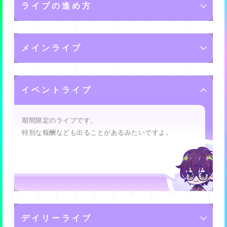
します。
スキル
ライブの進め方
アシストに設定しておくと、フレンドがライブをすると
あなたが持つ端末から「kokoroビット」を送ることによ
・HP(ハートポイント)…これが高いと、ライブ中のブー
リミットブレイクは最大３回まで行えますが、それ以降
きに連れて行けるようになりますよ。
って、アンドロイドたちのパフォーマンスをより輝か
・ハッピー(黄)はサッド(青)相手に、より高い効果を発揮
イングへの耐久力が高いです。
に同じメモリーを入手した場合はメモリーメダルに変換
せ、ライブを盛り上げることができるんです。
アンドロイドは数種類のスキルを持っています。
します。
バベル内のライブでは、ランダムに選ばれた観客をパフ
されるようになります。
・表現力…これが高いと、ライブ中のパフォーマンスで
メインライブ
ォーマンスで満足させることにより、「ステージクリ
アンドロイド達の属性にあったkokoroビットを送った
・LEADER…ステージが開始したときに効果が発揮され
・サッド(青)はアングリー(赤)相手に、より高い効果を発
観客のテンションを上げやすくなります。
ア」となって報酬を獲得できます。
り、多くのkokoroビットを送ると、よりライブを盛り上
ます。
揮します。
げることができますから、頑張ってください。
ユニットのリーダーとアシストに選んだキャラの
メインライブでは、バベル内にある各ライブハウスでパ
・回復力…これが高いと、ライブ中にハートビットを送
ただし、たまに辛口の観客からブーイングが来ることが
イベントライブ
LEADERスキルが両方発揮されます。
フォーマンスを行っていきます。
った際のHP回復量が大きいです。
あり、これによってハートポイント(HP)がなくなってし
また、リーダーとアシストのスキルが同じ効果であって
まうとゲームオーバーになってしまいますから、注意し
それぞれのライブハウスで活躍することで、より大きな
も、重複して発揮されます。
てください。
期間限定のライブです。
ステージでパフォーマンスすることができるようになり
ライブに関わるパラメータは下記です。
特別な報酬なども出ることがあるみたいですよ。
・SUPPORT…ユニットメンバーのサブ枠に入っている
ますから、頑張りましょう。
時、ライブ中の画面下のアイコンをタップすることでい
・HP(ハートポイント)…これを上げると、ライブ中のブ
つでも使えます。
ーイングへの耐久力を上げることができます。
一度使用するとしばらく使えなくなります。
・表現力…これを上げると、ライブ中のパフォーマンス
・APPEAL…アピールビット(1度に7個以上ビットを消し
で観客のテンションを上げる力を強化できます。
た時にできる顔アイコンのついたビット)を壊した時のア
デイリーライブ
ピールで発揮されます。
・回復力…これを上げると、ライブ中にハートビットを