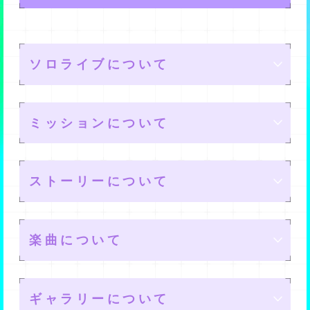
送った際のHP回復量を上げることができます。
曜日ごとに内容が切り替わるライブです。
これらのパラメータは、メモリーの育成によって基礎値
を上げられる他、リーダースキルやサポートスキルでラ
通常よりも多くの報酬が手に入りますが、ライブごとに
ソロライブについて
イブ中に強化することもできますよ。
報酬が違うので、目的の報酬が貰えるライブを選択する
と良いですよ。
ミッションについて
ソロライブとは
ストーリーについて
ユニット単位で行われるクライムステージとは別に、バ
ソロライブのルール
デイリーミッション
ベルにて新たに開催されるソロパフォーマンスステージ
楽曲について
です。
■基本ルール
毎日リセットされるミッションです。
バベル内にあるライブハウスで日々開催される「ソロラ
ライブスハウス
ノーマルミッション
・1ステージは「10ターン」で構成されており、1ターン
メインストーリー
イブ」に、
ミッションクリアすることで報酬が貰えるので、できる
ギャラリーについて
中に
「4回」
アクションをすることができます。
指定のメモリー1体と任意のサポート枠3体のみ
でユニッ