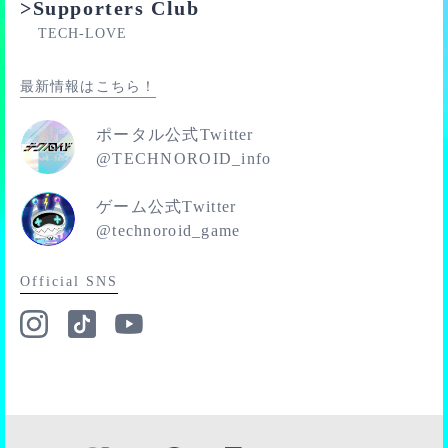
>Supporters Club
■950位
TECH-LOVE
■1000位
■1111位
最新情報はこちら！
※ランキングで、同スコアのプレイヤーが複数いた場
合、先にそのスコアを出していたプレイヤーが優先して
ポータル公式Twitter
順位付けられます。
@TECHNOROID_info
※キリ番報酬を獲得した場合、その順位を含む他の順位
報酬は獲得できません。
ゲーム公式Twitter
@technoroid_game
Official SNS