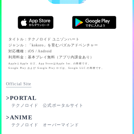
■77位
位だった場合は51位、77位だった場合は78位の方と報酬
■100位
が入れ替わります。（この場合、51位の方や78位の方が
■150位
サイン入り報酬を獲得できます。ただしその順位の方も
■200位
ゲストだった場合、さらに下位のゲストではない方が選
■250位
ばれます）
■300位
タイトル
：
テクノロイド ユニゾンハート
■350位
ジャンル
：
「kokoro」を育むパズルアドベンチャー
サイン入り報酬を獲得できるかどうかは、「ソロライブ
対応機種
：
iOS / Android
■400位
の終了時点で対象メモリーを所有しているかどうか？」
利用料金
：
基本プレイ無料（アプリ内課金あり）
■450位
でのみ判定されます。
AppleとApple ロゴ、App StoreはApple Inc. の商標です。
■500位
そのため、ゲストの状態でサイン入り報酬が獲得できる
Google Play および Google Play ロゴは、Google LLC の商標です。
■550位
スコアを出してから対象メモリーを入手しても、サイン
■600位
入り報酬を獲得することができます。
Official Site
■650位
■700位
>PORTAL
■750位
テクノロイド 公式ポータルサイト
■777位
>ANIME
■800位
■850位
テクノロイド オーバーマインド
■900位