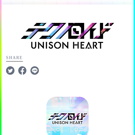
（例）指定メモリーが [ダンスonステージ]コバルト の場
「ゲスト参加」が可能です。
・ソロライブ開始時に
「ライブサポートシステム」
を使
ようになります。
引き継ぎの設定
合、サブ枠に任意のコバルトのメモリーを設定
ゲスト参加でのソロライブでは以下の点が通常とは異な
用すると、
「フィーバー秒延長」「ターン数+1追加」
各ランキング順位は以下のようになっており、ソロライ
・サウンド音量の設定
■ビット6個でアピール
りますのでご注意ください。
「kokoroビット6個でアピールビット生成」
などの特別
ブ開催期間終了後に報酬がもらえますよ。
・テキスト表示速度の設定
■同ユニットボーナス
アピールビットを作るビット数が6個で作成できるように
サポートを受けることができます。（ライブサポートシ
別端末へ移行するための、引き継ぎIDとパスワードを発
・シナリオ自動再生速度の設定
ソロライブに指定されているメモリーと、同じユニット
ユニットに編成される対象メモリーは
なります。
ステムの使用にはメモリーメダルが必要です）
■1〜10位
行できます。
・毎月合計で100,000円を超える購入をしようとした時の
Lv.20固定となり、育成などはできない状
のアンドロイドのメモリーをサブ枠に設定した場合のボ
■11〜50位
アラート設定
態となります。
ーナス
ライブサポートシステムを利用して、より高いスコアを
特に別端末へ移る気が無くとも、念の為発行し、保存し
■51〜99位
（例）指定メモリーが [ダンスonステージ]コバルト の場
目指しましょう。
ておくと安全ですよ。
■101〜499位
育成状態は、メモリーツリー解放なし、リミットブレイ
合、サブ枠に任意のKNoCCのメモリーを設定
SHARE
■501〜999位
クなし、アップデートなし、という状態になります。
また、引き継ぎを行った場合、引き継ぎ元の端末では今
■1001〜2000位
※特効の効果は、同ユニットボーナスより同アンドロイ
までのデータで遊ぶことはできなくなりますので、ご注
ゲスト参加の場合、【サイン入りメモリー
■2001〜3000位
ドボーナスの方が高く、またレアリティやリミットブレ
意を。
を含む順位報酬】(以降「サイン入り報
■3001〜10000位
イク回数が高い方が、より良い効果を得られます。
酬」)は獲得できません。
※同アンドロイドボーナスと同ユニットボーナスは、1つ
上記のランキング報酬の他に「キリ番報酬」も用意され
もしゲスト参加時に、サイン入り報酬が獲得できる順位
のサブ枠に対してどちらかしか発生しません。
ています。
になった場合、その最も近い下位のサイン入り報酬を含
キリ番報酬は10位までと同等の報酬を獲得できます。最
まない順位の方と報酬が入れ替わります。
後までチャンスがありますので、頑張ってくださいね。
例えば、サイン入りメモリーが [1〜50位、77位、100
【キリ番報酬】
位…以降各キリ番順位] で獲得できる場合、ゲストが40