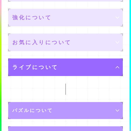
レアリティ
強化について
メモリーの星の数が多いほど、高いレアリティとなりま
属性
ユニットの編成
す。
お気に入りについて
また、レアリティが高いほど良いスキルを持っていた
アンドロイドの属性と観客の属性には相性があり、同じ
メンバーを４名編成して、最大で10個のユニットを作れ
り、高いステータスであったりするようですよ。
レベル
属性だとアンドロイドの表現力が高く発揮され、高得点
メモリー強化
ます。
ライブについて
になります。
また、各メンバーごとに最大で３名のサブを設定できま
メモリー強化をすることでレベルが上がります。
メモリーは、TPを消費してレベルを上げることができま
また、特定の組み合わせによってはさらに効果が高く発
す。
リミットブレイク
レベルを上げると、ステータスが上がりますよ。
メモリーツリー
推しの設定
す。
揮されることがあります。
ユーザーランクを一定の値まで上げることで、設定でき
その組み合わせは下記です。
るサブメンバーの人数を増やせますよ。
既に持っているメモリーを重複して入手すると、リミッ
各種チップを消費してマスを解放することで、ステータ
メイン１名、サブ３名を設定できます。
・アングリー(赤)はジョイ(緑)相手に、より高い効果を発
ステータス
トブレイクが発生します。
Assistの設定
スを上げたり、新たなストーリーを解放したりすること
パズルについて
揮します。
設定したアンドロイドは、ホーム画面に表示されるよう
ができます。
リミットブレイクすると、メモリーの最大レベルが上昇
になりますよ。
・ジョイ(緑)はハッピー(黄)相手に、より高い効果を発揮
ステータスには、下記のものがあります。
アシスト１名を設定できます。
します。
アンドロイドたちのパフォーマンス中、ドクターである