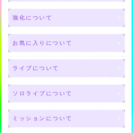
レアリティ
強化について
メモリーの星の数が多いほど、高いレアリティとなりま
属性
ユニットの編成
す。
お気に入りについて
また、レアリティが高いほど良いスキルを持っていた
アンドロイドの属性と観客の属性には相性があり、同じ
メンバーを４名編成して、最大で10個のユニットを作れ
り、高いステータスであったりするようですよ。
レベル
属性だとアンドロイドの表現力が高く発揮され、高得点
メモリー強化
ます。
ライブについて
になります。
また、各メンバーごとに最大で３名のサブを設定できま
メモリー強化をすることでレベルが上がります。
メモリーは、TPを消費してレベルを上げることができま
また、特定の組み合わせによってはさらに効果が高く発
す。
リミットブレイク
レベルを上げると、ステータスが上がりますよ。
メモリーツリー
推しの設定
す。
揮されることがあります。
ソロライブについて
ユーザーランクを一定の値まで上げることで、設定でき
その組み合わせは下記です。
るサブメンバーの人数を増やせますよ。
既に持っているメモリーを重複して入手すると、リミッ
各種チップを消費してマスを解放することで、ステータ
メイン１名、サブ３名を設定できます。
・アングリー(赤)はジョイ(緑)相手に、より高い効果を発
ステータス
トブレイクが発生します。
Assistの設定
スを上げたり、新たなストーリーを解放したりすること
パズルについて
揮します。
設定したアンドロイドは、ホーム画面に表示されるよう
ミッションについて
ができます。
リミットブレイクすると、メモリーの最大レベルが上昇
になりますよ。
・ジョイ(緑)はハッピー(黄)相手に、より高い効果を発揮
ステータスには、下記のものがあります。
アシスト１名を設定できます。
します。
アンドロイドたちのパフォーマンス中、ドクターである