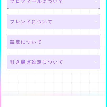
プロフィールについて
※特効の効果は、同ユニットボーナスより同アンドロイ
ゲスト参加の場合、【サイン入りメモリー
■2001〜3000位
ドボーナスの方が高く、またレアリティやリミットブレ
を含む順位報酬】(以降「サイン入り報
楽曲は、メインストーリーを読み進めていくと、入手す
■3001〜10000位
イク回数が高い方が、より良い効果を得られます。
酬」)は獲得できません。
楽曲保有効果
ギャラリー
ることができますよ。
※同アンドロイドボーナスと同ユニットボーナスは、1つ
フレンドについて
上記のランキング報酬の他に「キリ番報酬」も用意され
もしゲスト参加時に、サイン入り報酬が獲得できる順位
のサブ枠に対してどちらかしか発生しません。
ています。
になった場合、その最も近い下位のサイン入り報酬を含
楽曲を入手すると、曲によって、特定のユニットのメモ
入手した楽曲を視聴したり、プレイリストに登録できる
キリ番報酬は10位までと同等の報酬を獲得できます。最
まない順位の方と報酬が入れ替わります。
サウンド視聴
リーに対してHP・表現力・回復力などが高まる特殊な効
プロフィールとは
場所ですね。
後までチャンスがありますので、頑張ってくださいね。
設定について
果を発揮します。
例えば、サイン入りメモリーが [1〜50位、77位、100
【キリ番報酬】
入手した楽曲を視聴できる場所です。
他のユーザーが閲覧できる、自身のプロフィールです。
位…以降各キリ番順位] で獲得できる場合、ゲストが40
楽曲を保有していれば、全ての効果が発揮されますよ。
■77位
プレイリスト登録
プロフィール編集
フレンド管理
ここで設定した、お気に入りアンドロイドや名前など
位だった場合は51位、77位だった場合は78位の方と報酬
■100位
引き継ぎ設定について
が、プロフィールで表示されます。
が入れ替わります。（この場合、51位の方や78位の方が
■150位
サイン入り報酬を獲得できます。ただしその順位の方も
入手した楽曲を、プレイリストに設定することができる
プロフィール内の編集できる部分には、変更ボタンがつ
フレンドの申請や承認ができます。
■200位
ゲストだった場合、さらに下位のゲストではない方が選
場所です。
いています。
設定できる内容
また、自身のIDを確認したり、IDでフレンドになりたい
■250位
ばれます）
シチュエーションごとに設定できますよ。
編集したい場合は、変更ボタンをタップしましょう。
ユーザーを検索することもできますよ。
■300位
■350位
サイン入り報酬を獲得できるかどうかは、「ソロライブ
以下のものが設定できます。
■400位
の終了時点で対象メモリーを所有しているかどうか？」
引き継ぎの設定
■450位
でのみ判定されます。
・サウンド音量の設定
■500位
そのため、ゲストの状態でサイン入り報酬が獲得できる