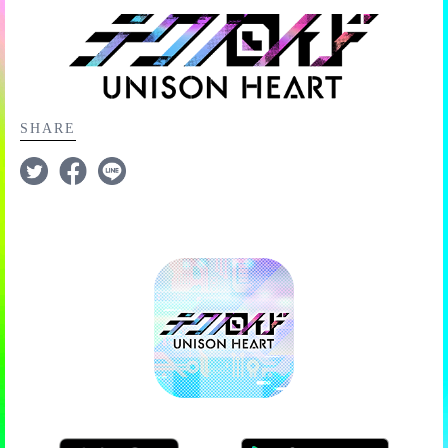
・テキスト表示速度の設定
■550位
別端末へ移行するための、引き継ぎIDとパスワードを発
スコアを出してから対象メモリーを入手しても、サイン
・シナリオ自動再生速度の設定
■600位
行できます。
入り報酬を獲得することができます。
・毎月合計で100,000円を超える購入をしようとした時の
■650位
アラート設定
特に別端末へ移る気が無くとも、念の為発行し、保存し
■700位
ておくと安全ですよ。
■750位
SHARE
■777位
また、引き継ぎを行った場合、引き継ぎ元の端末では今
■800位
までのデータで遊ぶことはできなくなりますので、ご注
■850位
意を。
■900位
■950位
■1000位
■1111位
※ランキングで、同スコアのプレイヤーが複数いた場
合、先にそのスコアを出していたプレイヤーが優先して
順位付けられます。
※キリ番報酬を獲得した場合、その順位を含む他の順位
報酬は獲得できません。