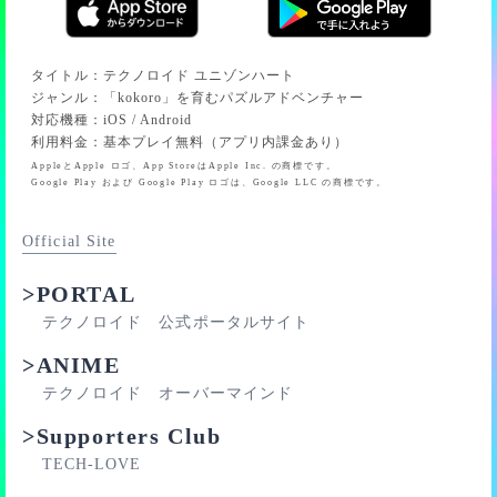
タイトル
：
テクノロイド ユニゾンハート
ジャンル
：
「kokoro」を育むパズルアドベンチャー
対応機種
：
iOS / Android
利用料金
：
基本プレイ無料（アプリ内課金あり）
AppleとApple ロゴ、App StoreはApple Inc. の商標です。
Google Play および Google Play ロゴは、Google LLC の商標です。
Official Site
>PORTAL
テクノロイド 公式ポータルサイト
>ANIME
テクノロイド オーバーマインド
>Supporters Club
TECH-LOVE