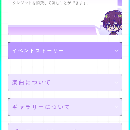
テックジャム
メモリーメダルを使用することで、以下のサポートシス
送った際のHP回復量を上げることができます。
クレジットを消費して読むことができます。
で、是非試してみてくださいね。
・サポートスキルの発動は1アクションにカウントされま
複数話ある場合は、メモリーツリーにあるストーリーマ
クラブロスト
テムが使用可能になりますよ。
特効は、同ユニットより同アンドロイド、またレアリテ
す。
ソロライブでは、指定メモリーに関連するメモリーをサ
スを解放することで読めるようになります。
ヘルタースケルター
これらのパラメータは、メモリーの育成によって基礎値
ィやリミットブレイク回数が高い方が、より良い効果を
ランキングと報酬について
・ソロライブでは、ターン終了時に観客からのブーイン
ブ枠に編成することで特効が発生し、よりスコアUPに繋
【ライブサポートシステム一覧】
サウンド・アンビション
を上げられる他、リーダースキルやサポートスキルでラ
・ユニゾンストーリー…特定のアンドロイド数名で展開
得られるみたいです。
グはありません。じっくり一手一手を考えながらプレイ
げることができますよ。
■フィーバー＋3sec
クラブ2nd
イブ中に強化することもできますよ。
されるストーリーです。
しましょう。
特効を上手に活用してランキング入賞を狙いましょう。
フィーバーに＋3秒追加し、フィーバータイムが13秒に
EAST COAST
ソロライブでは、開催期間終了後にランキング順位に応
設定されたアンドロイドのユニゾンポイントを、規定数
・ソロライブでは、ハートビットは上から登場しませ
なります。
ソロライブのゲスト参加について
ライブコンプレックス
じて報酬を獲得できます。
■同アンドロイドボーナス
消費することで読めるようになります。
ん。
★4、★3メモリーのソロライブでは、ランキング上位に
イベントストーリー
ソロライブに指定されているメモリーと、同じアンドロ
・ソロライブでは、HP回復するスキルやアピールは使用
■ライブ＋1ターン
入賞すると限定の「サイン入りメモリー」がもらえるみ
イドのメモリーをサブ枠に設定した場合のボーナス
ソロライブでは、該当のメモリーを所持していなくても
しても効果がありません。
ソロライブに1ターン追加され、11ターンプレイできる
たいですよ。
（例）指定メモリーが [ダンスonステージ]コバルト の場
「ゲスト参加」が可能です。
・ソロライブ開始時に
「ライブサポートシステム」
を使
ようになります。
イベントのストーリーです。
合、サブ枠に任意のコバルトのメモリーを設定
ゲスト参加でのソロライブでは以下の点が通常とは異な
用すると、
「フィーバー秒延長」「ターン数+1追加」
基本的にはイベントライブをクリアしてゆくとストーリ
各ランキング順位は以下のようになっており、ソロライ
■ビット6個でアピール
りますのでご注意ください。
「kokoroビット6個でアピールビット生成」
などの特別
楽曲について
ーが進みます。
ブ開催期間終了後に報酬がもらえますよ。
■同ユニットボーナス
アピールビットを作るビット数が6個で作成できるように
サポートを受けることができます。（ライブサポートシ
ソロライブに指定されているメモリーと、同じユニット
ユニットに編成される対象メモリーは
なります。
ステムの使用にはメモリーメダルが必要です）
■1〜10位
Lv.20固定となり、育成などはできない状
のアンドロイドのメモリーをサブ枠に設定した場合のボ
■11〜50位
態となります。
ーナス
ライブサポートシステムを利用して、より高いスコアを
ギャラリーについて
■51〜99位
（例）指定メモリーが [ダンスonステージ]コバルト の場
目指しましょう。
■101〜499位
育成状態は、メモリーツリー解放なし、リミットブレイ
合、サブ枠に任意のKNoCCのメモリーを設定
■501〜999位
クなし、アップデートなし、という状態になります。
楽曲の入手方法
■1001〜2000位