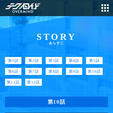
TOP
STORY
NEWS
あらすじ
INTRODUCTION
第1話
第2話
第3話
第4話
第5話
CHARACTER
第6話
第7話
第8話
第9話
第10話
STORY
第11話
第12話
MOVIE
STAFF&CAST
第10話
ON AIR