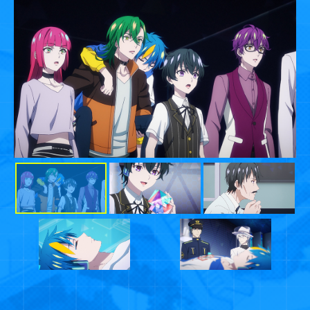
Blu-ray&DVD
MUSIC
GOODS
EVENT