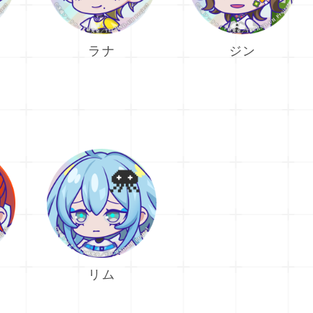
ラナ
ジン
リム