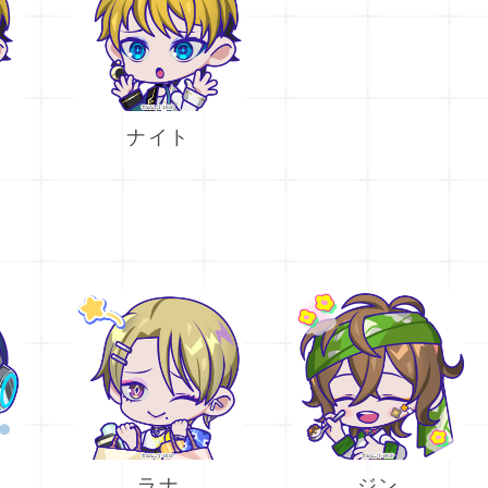
ナイト
ラナ
ジン