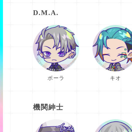
D.M.A.
ボーラ
キオ
機関紳士